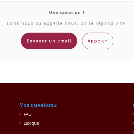
Une question ?
Écris-nous ou appelle-nous, on te répond vite.
Envoyer un email
Appeler
Vos questions
FAQ
Lexique