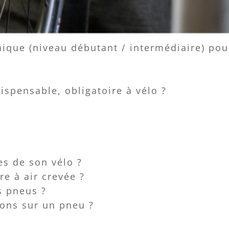
ue (niveau débutant / intermédiaire) pour 
spensable, obligatoire à vélo ?
s de son vélo ?
e à air crevée ?
s pneus ?
ions sur un pneu ?